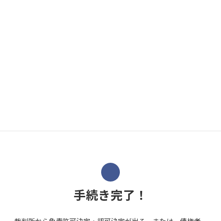
自己破産や個人再生の場合、私どもで、裁判所とのやり取りを
続けていきます。
また、まれに借金の内容や今後の生活について詳しく事情を
聴くため、裁判所から呼出しがある可能性があります。
その場合にも、内容のサポートはもちろん、ご希望であれば
裁判所への同行も可能です。
※ 別途日当が発生します。
手続き完了！